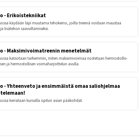
o - Erikoistekniikat
sossa käydään läpi muutama tehokeino, joilla treeniä voidaan maustaa
 ja lisätehon saavuttamiseksi.
so - Maksimivoimatreenin menetelmät
ksossa katsotaan tarkemmin, miten maksimivoimaa nostetaan hermostollis-
isen ja hermostollisen voimaharjoittelun avulla.
so - Yhteenveto ja ensimmäistä omaa saliohjelmaa
itelemaan!
sossa kerrataan kurssilla opitun asian pääkohdat.