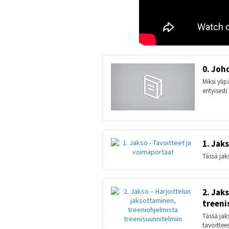
0. Joh
Miksi yli
erityisest
1. Jak
Tässä jaks
2. Jak
treeni
Tässä jak
tavoittee