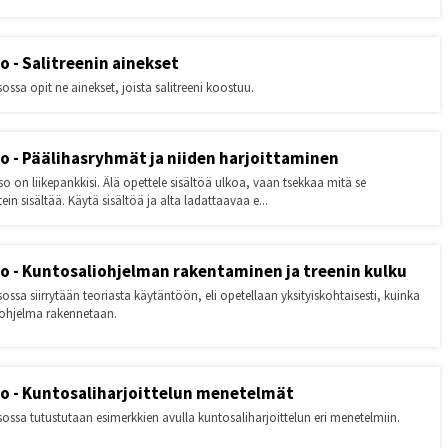
so - Salitreenin ainekset
ossa opit ne ainekset, joista salitreeni koostuu.
so - Päälihasryhmät ja niiden harjoittaminen
o on liikepankkisi. Älä opettele sisältöä ulkoa, vaan tsekkaa mitä se
tein sisältää. Käytä sisältöä ja alta ladattaavaa e...
so - Kuntosaliohjelman rakentaminen ja treenin kulku
sossa siirrytään teoriasta käytäntöön, eli opetellaan yksityiskohtaisesti, kuinka
iohjelma rakennetaan.
so - Kuntosaliharjoittelun menetelmät
sossa tutustutaan esimerkkien avulla kuntosaliharjoittelun eri menetelmiin.