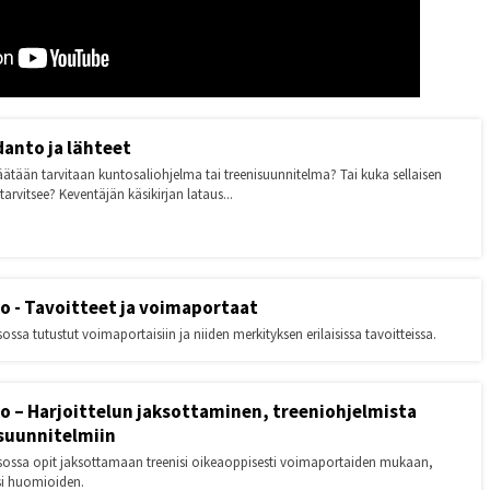
danto ja lähteet
päätään tarvitaan kuntosaliohjelma tai treenisuunnitelma? Tai kuka sellaisen
i tarvitsee? Keventäjän käsikirjan lataus...
so - Tavoitteet ja voimaportaat
ossa tutustut voimaportaisiin ja niiden merkityksen erilaisissa tavoitteissa.
so – Harjoittelun jaksottaminen, treeniohjelmista
suunnitelmiin
sossa opit jaksottamaan treenisi oikeaoppisesti voimaportaiden mukaan,
si huomioiden.